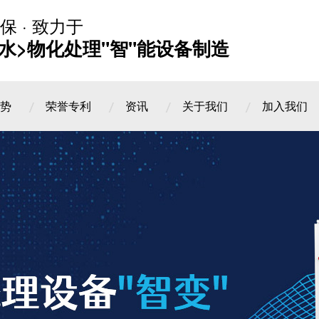
保 · 致力于
水>物化处理"智"能设备制造
势
荣誉专利
资讯
关于我们
加入我们