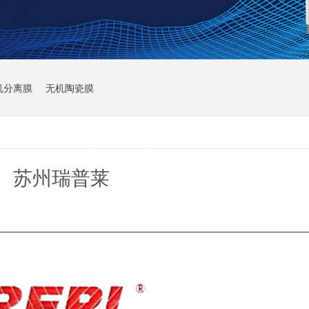
机分离膜
无机陶瓷膜
苏州瑞普莱