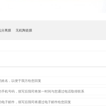
机分离膜
无机陶瓷膜