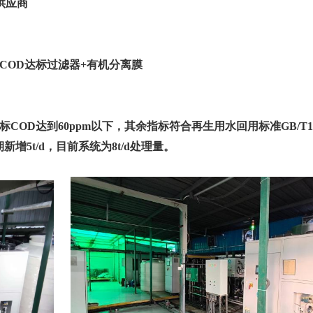
供应商
筛COD达标过滤器+有机分离膜
标COD达到60ppm以下，其余指标符合再生用水回用标准GB/T1992
新增5t/d，
目前系统为
8t/d处理量。