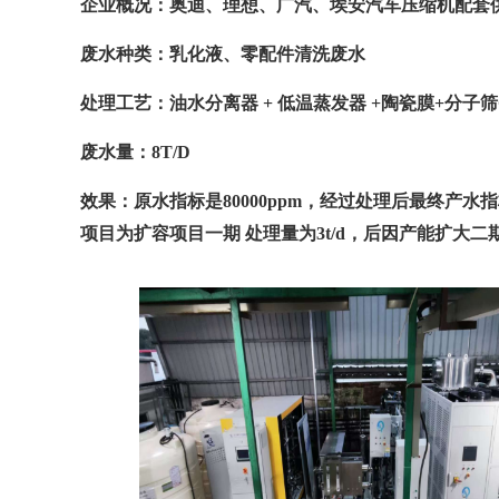
企业概况：奥迪、理想、广汽、埃安汽车压缩机配套
废水种类：乳化液、零配件清洗废水
处理工艺：油水分离器
+ 低温蒸发器 +陶瓷膜+分子
废水量：8T/D
效果：原水指标是
80000ppm，经过处理后最终产水指
项目为扩容项目一期
处理量为3t/d，后因产能扩大二期