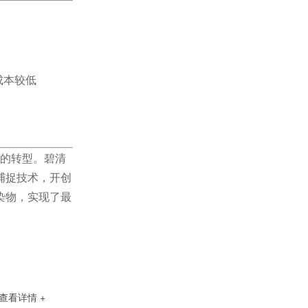
蒸发捕捉系统
成本较低
”的转型。碧清
捕捉技术，开创
染物，实现了最
分子筛COD达标过滤器
查看详情 +