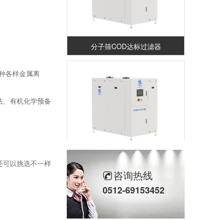
分子筛COD达标过滤器
各种各样金属离
法、有机化学预备
有机分离膜
还可以挑选不一样
咨询热线
0512-69153452