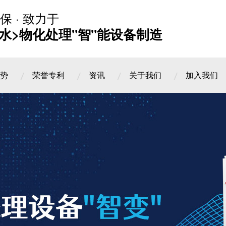
保 · 致力于
水>物化处理"智"能设备制造
势
荣誉专利
资讯
关于我们
加入我们