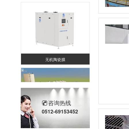
无机陶瓷膜
咨询热线
0512-69153452
蒸发捕捉系统